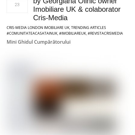
by Georgiana Olinic owner
23
Imobiliare UK & colaborator
Cris-Media
CRIS-MEDIA LONDON
IMOBILIARE UK
,
TRENDING ARTICLES
#COMUNITATEACASATAINUK
,
#IMOBILIAREUK
,
#REVISTACRISMEDIA
Mini Ghidul Cumpărătorului