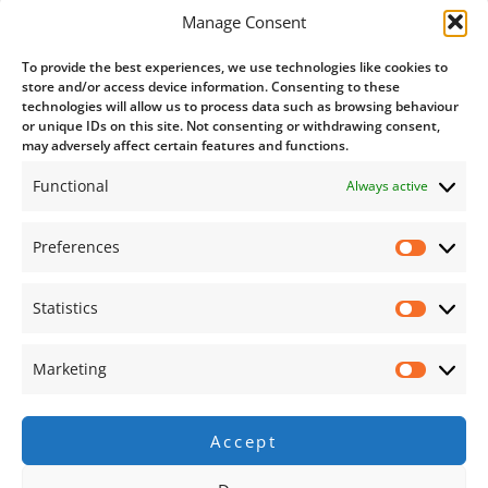
Manage Consent
To provide the best experiences, we use technologies like cookies to
store and/or access device information. Consenting to these
technologies will allow us to process data such as browsing behaviour
or unique IDs on this site. Not consenting or withdrawing consent,
may adversely affect certain features and functions.
Functional
Always active
Preferences
Prefer
Statistics
Statisti
Marketing
Market
Accept
Follow on Instagram
Load More…