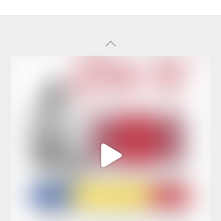
Back
To
Top