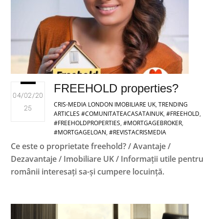
FREEHOLD properties?
04/02/20
CRIS-MEDIA LONDON
IMOBILIARE UK
,
TRENDING
25
ARTICLES
#COMUNITATEACASATAINUK
,
#FREEHOLD
,
#FREEHOLDPROPERTIES
,
#MORTGAGEBROKER
,
#MORTGAGELOAN
,
#REVISTACRISMEDIA
Ce este o proprietate freehold? / Avantaje /
Dezavantaje / Imobiliare UK / Informații utile pentru
românii interesați sa-și cumpere locuință.