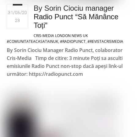
By Sorin Ciociu manager
31/05/20
Radio Punct “Să Mănânce
23
Toți”
CRIS-MEDIA LONDON
NEWS UK
#COMUNITATEACASATAINUK
,
#RADIOPUNCT
,
#REVISTACRISMEDIA
By Sorin Ciociu Manager Radio Punct, colaborator
Cris-Media Timp de citire: 3 minute Poți sa asculti
emisiunile Radio Punct non-stop dacă apeși link-ul
următor: https://radiopunct.com