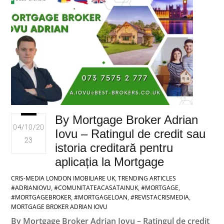
By Mortgage Broker Adrian
04/10/20
Iovu – Ratingul de credit sau
23
istoria creditară pentru
aplicația la Mortgage
CRIS-MEDIA LONDON
IMOBILIARE UK
,
TRENDING ARTICLES
#ADRIANIOVU
,
#COMUNITATEACASATAINUK
,
#MORTGAGE
,
#MORTGAGEBROKER
,
#MORTGAGELOAN
,
#REVISTACRISMEDIA
,
MORTGAGE BROKER ADRIAN IOVU
By Mortgage Broker Adrian Iovu – Ratingul de credit