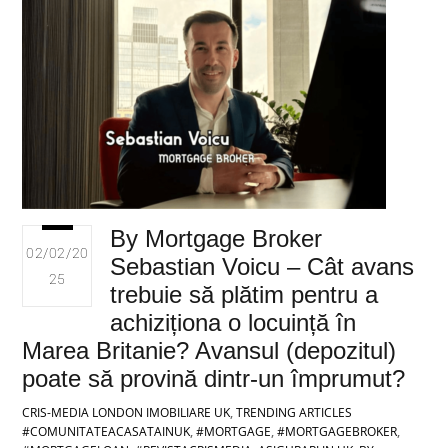
By Mortgage Broker
02/02/20
Sebastian Voicu – Cât avans
25
trebuie să plătim pentru a
achiziționa o locuință în
Marea Britanie? Avansul (depozitul)
poate să provină dintr-un împrumut?
CRIS-MEDIA LONDON
IMOBILIARE UK
,
TRENDING ARTICLES
#COMUNITATEACASATAINUK
,
#MORTGAGE
,
#MORTGAGEBROKER
,