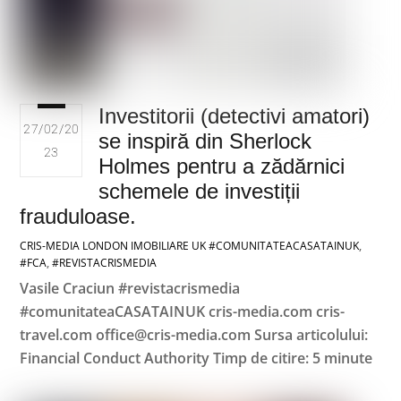
Investitorii (detectivi amatori)
27/02/20
se inspiră din Sherlock
23
Holmes pentru a zădărnici
schemele de investiții
frauduloase.
CRIS-MEDIA LONDON
IMOBILIARE UK
#COMUNITATEACASATAINUK
,
#FCA
,
#REVISTACRISMEDIA
Vasile Craciun #revistacrismedia
#comunitateaCASATAINUK cris-media.com cris-
travel.com office@cris-media.com Sursa articolului:
Financial Conduct Authority Timp de citire: 5 minute