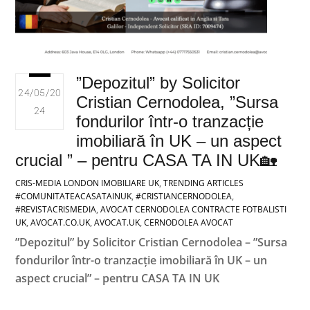
”Depozitul” by Solicitor
24/05/20
Cristian Cernodolea, ”Sursa
24
fondurilor într-o tranzacție
imobiliară în UK – un aspect
crucial ” – pentru CASA TA IN UK🏡
CRIS-MEDIA LONDON
IMOBILIARE UK
,
TRENDING ARTICLES
#COMUNITATEACASATAINUK
,
#CRISTIANCERNODOLEA
,
#REVISTACRISMEDIA
,
AVOCAT CERNODOLEA CONTRACTE FOTBALISTI
UK
,
AVOCAT.CO.UK
,
AVOCAT.UK
,
CERNODOLEA AVOCAT
”Depozitul” by Solicitor Cristian Cernodolea – ”Sursa
fondurilor într-o tranzacție imobiliară în UK – un
aspect crucial” – pentru CASA TA IN UK