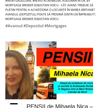
#MORTGAGELOAN
,
#REVISTACRISMEDIA
,
ASIGURARI IN UK
,
BY
MORTGAGE BROKER SEBASTIAN VOICU - CÂT AVANS TREBUIE SĂ
PLĂTIM PENTRU A ACHIZIȚIONA O LOCUINȚĂ ÎN MAREA BRITANIE?
AVANSUL (DEPOZITUL) POATE SĂ PROVINĂ DINTR-UN ÎMPRUMUT?
,
MORTGAGE BROKER SEBASTIAN VOICU
#Avansul #Depozitul #Mortgages
PENSII de Mihaela Nica –