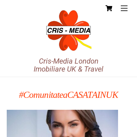
Cart
Skip
Men
to
content
Cris-Media London
Imobiliare UK & Travel
#comunitateaCASATAINUK