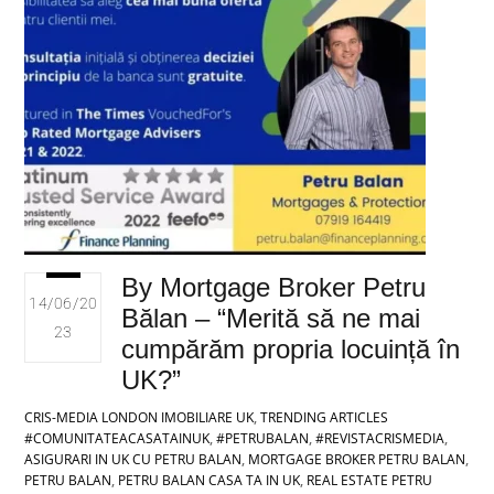
By Mortgage Broker Petru
14/06/20
Bălan – “Merită să ne mai
23
cumpărăm propria locuință în
UK?”
CRIS-MEDIA LONDON
IMOBILIARE UK
,
TRENDING ARTICLES
#COMUNITATEACASATAINUK
,
#PETRUBALAN
,
#REVISTACRISMEDIA
,
ASIGURARI IN UK CU PETRU BALAN
,
MORTGAGE BROKER PETRU BALAN
,
PETRU BALAN
,
PETRU BALAN CASA TA IN UK
,
REAL ESTATE PETRU