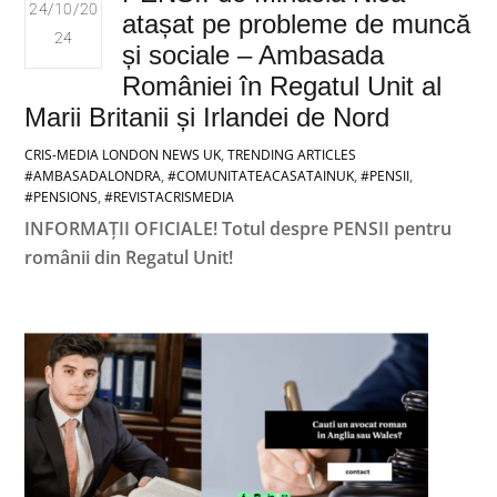
24/10/20
atașat pe probleme de muncă
24
și sociale – Ambasada
României în Regatul Unit al
Marii Britanii și Irlandei de Nord
CRIS-MEDIA LONDON
NEWS UK
,
TRENDING ARTICLES
#AMBASADALONDRA
,
#COMUNITATEACASATAINUK
,
#PENSII
,
#PENSIONS
,
#REVISTACRISMEDIA
INFORMAȚII OFICIALE! Totul despre PENSII pentru
românii din Regatul Unit!